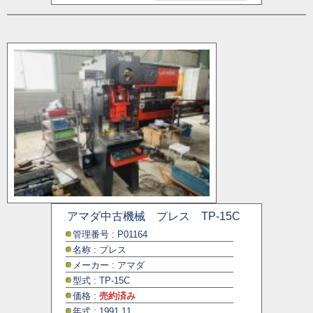
アマダ中古機械 プレス TP-15C
管理番号 : P01164
名称 : プレス
メーカー : アマダ
型式 : TP-15C
価格 :
売約済み
年式 : 1991.11