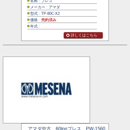
名称 : プレス
メーカー : アマダ
型式 : TP-80C-X2
価格 :
売約済み
年式 :
詳しくはこちら
アマダ中古 60tonプレス PW-1560