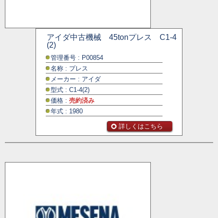
アイダ中古機械 45tonプレス C1-4
(2)
管理番号 : P00854
名称 : プレス
メーカー : アイダ
型式 : C1-4(2)
価格 :
売約済み
年式 : 1980
詳しくはこちら