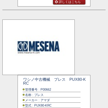
詳しくはこちら
ワシノ中古機械 プレス PUX80-K
RC
管理番号 : P00662
名称 : プレス
メーカー : アマダ
型式 : PUX80-KRC