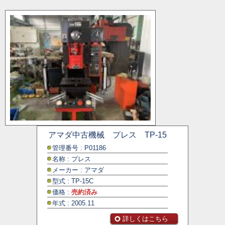
アマダ中古機械 プレス TP-15
管理番号 : P01186
名称 : プレス
メーカー : アマダ
型式 : TP-15C
価格 :
売約済み
年式 : 2005.11
詳しくはこちら