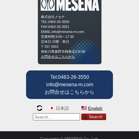
株式会社メセナ
TEL:0463-26-3550
FAX:0463-26-3551
EMAIL:info@mesena-m.com
営業時間:9:00～17:30
定休日:日曜・祭日
〒257-0001
神奈川県秦野市鶴巻北2-8-58
お問合せはこちらから
Tel:0463-26-3550
info@mesena-m.com
お問合せはこちらから
日本語
English
Copyright © MESENA Co, Ltd.