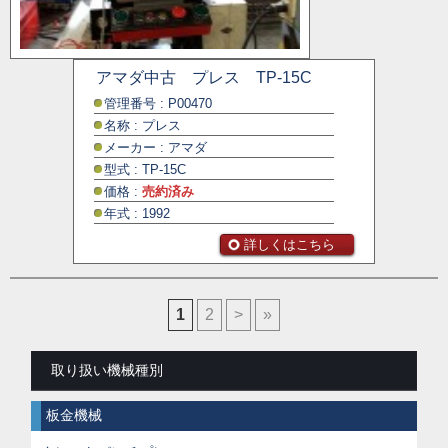
アマダ中古 プレス TP-15C
管理番号 : P00470
名称 : プレス
メーカー : アマダ
型式 : TP-15C
価格 :
売約済み
年式 : 1992
詳しくはこちら
1
2
>
»
取り扱い機械種別
板金機械