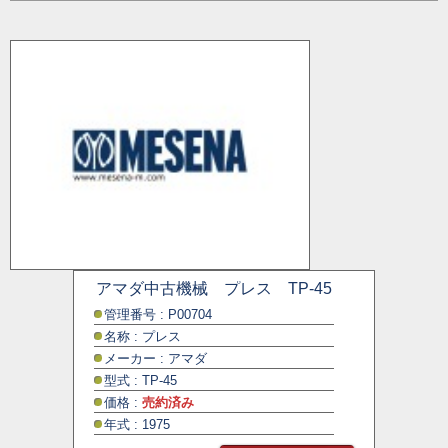
アマダ中古機械 プレス TP-45
管理番号 : P00704
名称 : プレス
メーカー : アマダ
型式 : TP-45
価格 :
売約済み
年式 : 1975