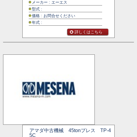
メーカー : エーエス
型式 :
価格 : お問合せください
年式 :
詳しくはこちら
アマダ中古機械 45tonプレス TP-4
5C