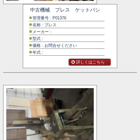
中古機械 プレス ケットバシ
管理番号 : P01376
名称 : プレス
メーカー :
型式 :
価格 : お問合せください
年式 :
詳しくはこちら