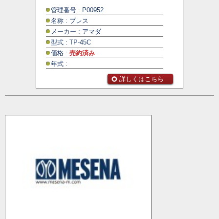
管理番号 : P00952
名称 : プレス
メーカー : アマダ
型式 : TP-45C
価格 :
売約済み
年式 :
詳しくはこちら